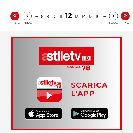
«
»
‹
›
12
…
…
8
9
10
11
13
14
15
16
INIZIO
PREC.
SUCC.
FINE
SCARICA
L’APP