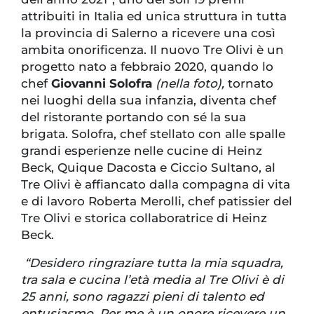
attribuiti in Italia ed unica struttura in tutta
la provincia di Salerno a ricevere una così
ambita onorificenza. Il nuovo Tre Olivi è un
progetto nato a febbraio 2020, quando lo
chef
Giovanni Solofra
(nella foto)
,
tornato
nei luoghi della sua infanzia, diventa chef
del ristorante portando con sé la sua
brigata. Solofra, chef stellato con alle spalle
grandi esperienze nelle cucine di Heinz
Beck, Quique Dacosta e Ciccio Sultano, al
Tre Olivi è affiancato dalla compagna di vita
e di lavoro Roberta Merolli, chef patissier del
Tre Olivi e storica collaboratrice di Heinz
Beck.
“Desidero ringraziare tutta la mia squadra,
tra sala e cucina l’età media al Tre Olivi è di
25 anni, sono ragazzi pieni di talento ed
entusiasmo. Per me è un onore ricevere un