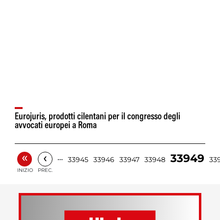
Eurojuris, prodotti cilentani per il congresso degli
avvocati europei a Roma
«
‹
33949
…
33945
33946
33947
33948
33
INIZIO
PREC.