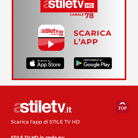
SCARICA
L’APP
Scarica l'app di STILE TV HD
STILE TV HD in onda su: