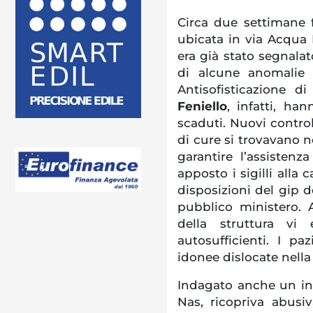
Circa due settimane f
ubicata in via Acqua L
era già stato segnalato
di alcune anomalie n
Antisofisticazione d
Feniello
, infatti, ha
scaduti. Nuovi control
di cure si trovavano n
garantire l’assisten
apposto i sigilli alla
disposizioni del gip d
pubblico ministero. 
della struttura vi
autosufficienti. I paz
idonee dislocate nella
Indagato anche un in
Nas, ricopriva abusiv