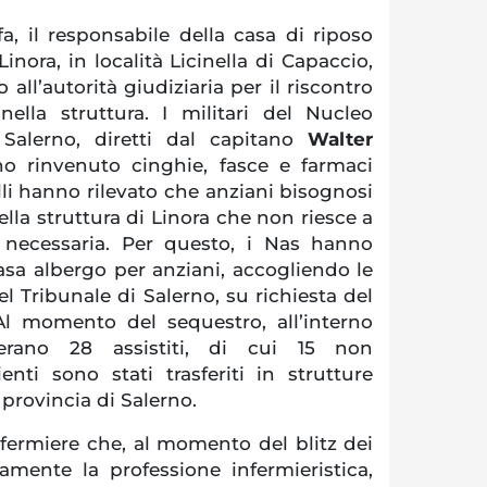
a, il responsabile della casa di riposo
inora, in località Licinella di Capaccio,
 all’autorità giudiziaria per il riscontro
ella struttura. I militari del Nucleo
i Salerno, diretti dal capitano
Walter
nno rinvenuto cinghie, fasce e farmaci
li hanno rilevato che anziani bisognosi
ella struttura di Linora che non riesce a
za necessaria. Per questo, i Nas hanno
 casa albergo per anziani, accogliendo le
el Tribunale di Salerno, su richiesta del
Al momento del sequestro, all’interno
 erano 28 assistiti, di cui 15 non
ienti sono stati trasferiti in strutture
 provincia di Salerno.
fermiere che, al momento del blitz dei
amente la professione infermieristica,