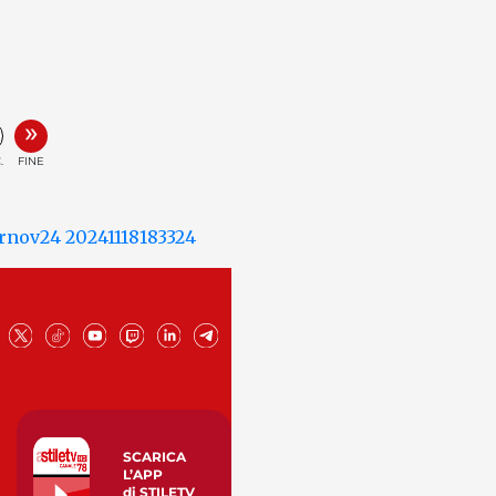
»
.
FINE
SCARICA
L’APP
di STILETV