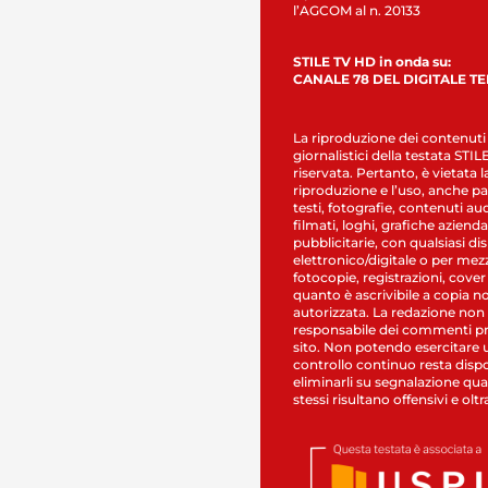
l’AGCOM al n. 20133
STILE TV HD in onda su:
CANALE 78 DEL DIGITALE T
La riproduzione dei contenuti
giornalistici della testata STI
riservata. Pertanto, è vietata l
riproduzione e l’uso, anche par
testi, fotografie, contenuti au
filmati, loghi, grafiche aziendal
pubblicitarie, con qualsiasi di
elettronico/digitale o per mez
fotocopie, registrazioni, cover
quanto è ascrivibile a copia n
autorizzata. La redazione non
responsabile dei commenti pr
sito. Non potendo esercitare 
controllo continuo resta dispo
eliminarli su segnalazione qual
stessi risultano offensivi e oltr