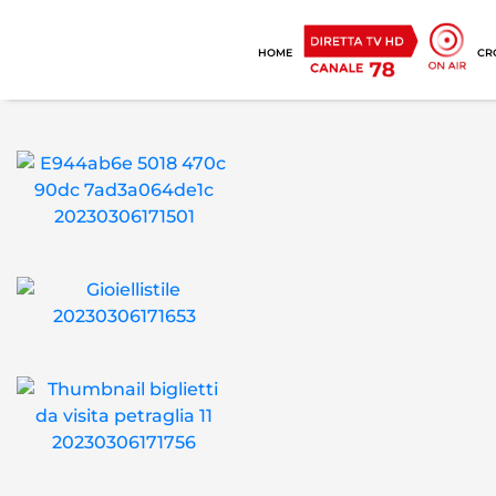
HOME
CR