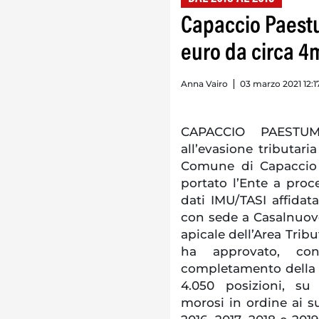
Capaccio Paestu
euro da circa 4m
Anna Vairo
03 marzo 2021 12:1
CAPACCIO PAESTUM.
all’evasione tributaria
Comune di Capaccio 
portato l’Ente a proc
dati IMU/TASI affidat
con sede a Casalnuovo 
apicale dell’Area Tribu
ha approvato, con
completamento della b
4.050 posizioni, su
morosi in ordine ai su