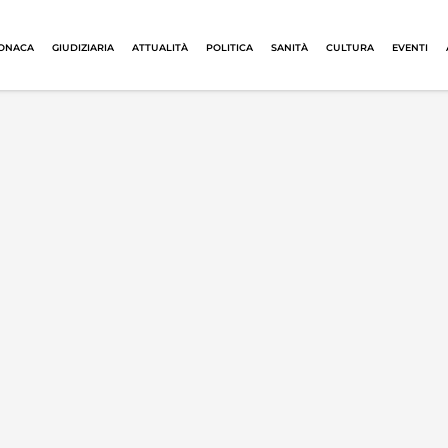
ONACA
GIUDIZIARIA
ATTUALITÀ
POLITICA
SANITÀ
CULTURA
EVENTI