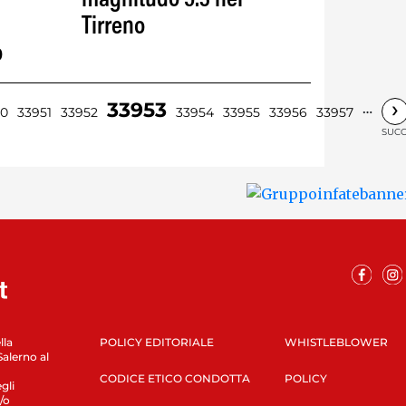
magnitudo 5.3 nel
Tirreno
o
›
33953
…
50
33951
33952
33954
33955
33956
33957
SUCC
lla
POLICY EDITORIALE
WHISTLEBLOWER
Salerno al
CODICE ETICO CONDOTTA
POLICY
gli
/o