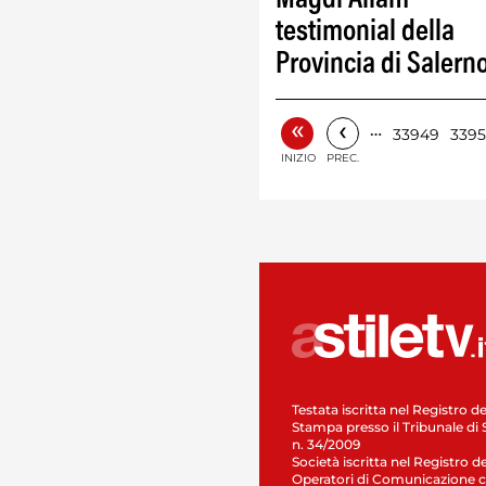
Magdi Allam
testimonial della
Provincia di Salern
«
‹
…
33949
339
INIZIO
PREC.
Testata iscritta nel Registro de
Stampa presso il Tribunale di 
n. 34/2009
Società iscritta nel Registro de
Operatori di Comunicazione c