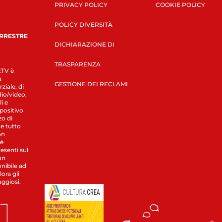
PRIVACY POLICY
COOKIE POLICY
POLICY DIVERSITÀ
ERRESTRE
DICHIARAZIONE DI
TRASPARENZA
LETV è
a
GESTIONE DEI RECLAMI
ziale, di
dio/video,
i e
spositivo
zo di
 e tutto
on
 è
esenti sul
un
nibile ad
ora gli
aggiosi.