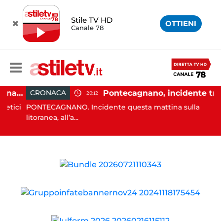
Stile TV HD
OTTIENI
Canale 78
Carburanti, la guardia di finanza rafforza i controlli: sequestri e denunce anche a Napoli
Pontecagnano, incidente tra due auto: 4 feriti
CRONACA
20:12
ici
PONTECAGNANO. Incidente questa mattina sulla
litoranea, all’a...