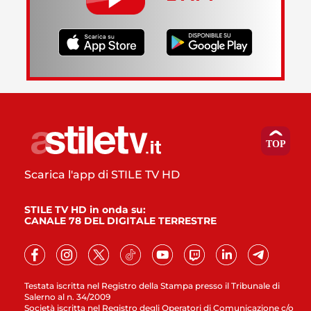
Scarica l'app di STILE TV HD
STILE TV HD in onda su:
CANALE 78 DEL DIGITALE TERRESTRE
Testata iscritta nel Registro della Stampa presso il Tribunale di
Salerno al n. 34/2009
Società iscritta nel Registro degli Operatori di Comunicazione c/o