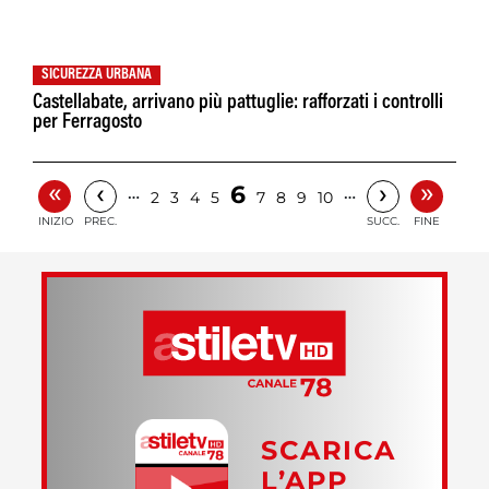
SICUREZZA URBANA
Castellabate, arrivano più pattuglie: rafforzati i controlli
per Ferragosto
«
»
‹
›
6
…
…
2
3
4
5
7
8
9
10
INIZIO
PREC.
SUCC.
FINE
SCARICA
L’APP