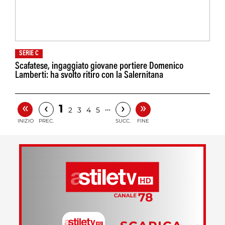
SERIE C
Scafatese, ingaggiato giovane portiere Domenico
Lamberti: ha svolto ritiro con la Salernitana
«
»
‹
›
1
…
2
3
4
5
INIZIO
PREC.
SUCC.
FINE