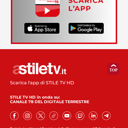
SCARICA
L’APP
Scarica l'app di STILE TV HD
STILE TV HD in onda su:
CANALE 78 DEL DIGITALE TERRESTRE