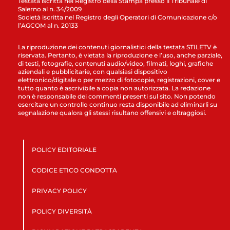
Testata iscritta nel Registro della Stampa presso il Tribunale di
Salerno al n. 34/2009
Società iscritta nel Registro degli Operatori di Comunicazione c/o
l’AGCOM al n. 20133
La riproduzione dei contenuti giornalistici della testata STILETV è
riservata. Pertanto, è vietata la riproduzione e l’uso, anche parziale,
di testi, fotografie, contenuti audio/video, filmati, loghi, grafiche
aziendali e pubblicitarie, con qualsiasi dispositivo
elettronico/digitale o per mezzo di fotocopie, registrazioni, cover e
tutto quanto è ascrivibile a copia non autorizzata. La redazione
non è responsabile dei commenti presenti sul sito. Non potendo
esercitare un controllo continuo resta disponibile ad eliminarli su
segnalazione qualora gli stessi risultano offensivi e oltraggiosi.
POLICY EDITORIALE
CODICE ETICO CONDOTTA
PRIVACY POLICY
POLICY DIVERSITÀ