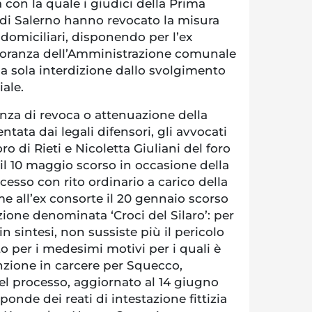
 con la quale i giudici della Prima
 di Salerno hanno revocato la misura
 domiciliari, disponendo per l’ex
ranza dell’Amministrazione comunale
a sola interdizione dallo svolgimento
iale.
anza di revoca o attenuazione della
tata dai legali difensori, gli avvocati
ro di Rieti e Nicoletta Giuliani del foro
, il 10 maggio scorso in occasione della
esso con rito ordinario a carico della
me all’ex consorte il 20 gennaio scorso
zione denominata ‘Croci del Silaro’: per
in sintesi, non sussiste più il pericolo
to per i medesimi motivi per i quali è
nzione in carcere per Squecco,
el processo, aggiornato al 14 giugno
ponde dei reati di intestazione fittizia