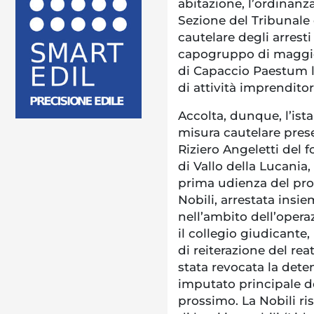
abitazione, l’ordinanza
Sezione del Tribunale
cautelare degli arresti
capogruppo di maggio
di Capaccio Paestum l
di attività imprenditor
Accolta, dunque, l’ist
misura cautelare presen
Riziero Angeletti del fo
di Vallo della Lucania
prima udienza del proc
Nobili, arrestata insie
nell’ambito dell’opera
il collegio giudicante, 
di reiterazione del rea
stata revocata la dete
imputato principale d
prossimo. La Nobili ris