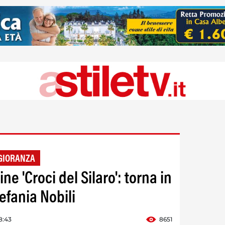
GIORANZA
e 'Croci del Silaro': torna in
efania Nobili
8:43
8651