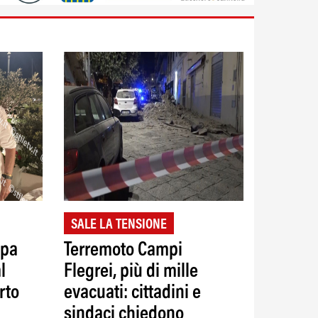
SALE LA TENSIONE
ppa
Terremoto Campi
l
Flegrei, più di mille
rto
evacuati: cittadini e
sindaci chiedono