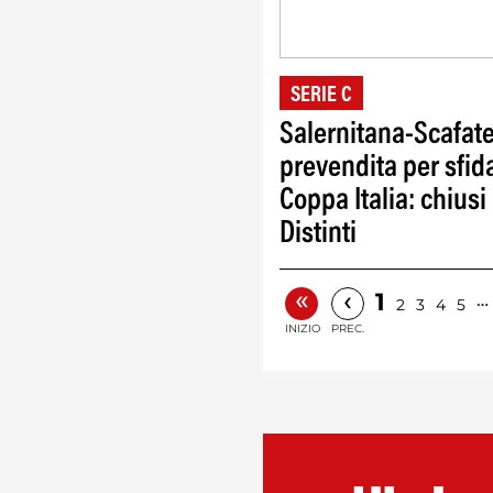
SERIE C
Salernitana-Scafate
prevendita per sfida
Coppa Italia: chiusi 
Distinti
«
‹
1
…
2
3
4
5
INIZIO
PREC.