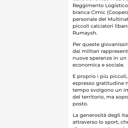
Reggimento Logistico 
branca Cimic (Coopera
personale del Multinat
piccoli calciatori liban
Rumaysh.
Per queste giovanissim
dai militari rappresen
nuove speranze in un p
economica e sociale.
E proprio i più piccoli
espresso gratitudine ne
tempo svolgono un imp
del territorio, ma sopr
posto.
La generosità degli it
attraverso lo sport, ch