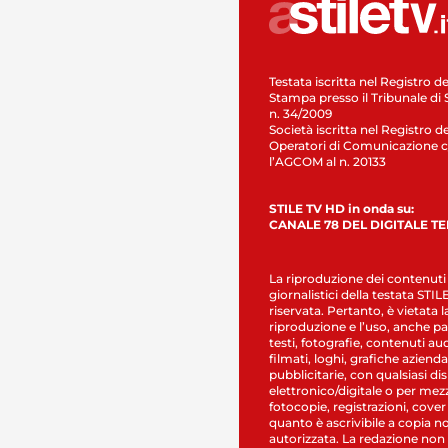
Testata iscritta nel Registro de
Stampa presso il Tribunale di 
n. 34/2009
Società iscritta nel Registro de
Operatori di Comunicazione c
l’AGCOM al n. 20133
STILE TV HD in onda su:
CANALE 78 DEL DIGITALE T
La riproduzione dei contenuti
giornalistici della testata STI
riservata. Pertanto, è vietata l
riproduzione e l’uso, anche par
testi, fotografie, contenuti au
filmati, loghi, grafiche aziendal
pubblicitarie, con qualsiasi di
elettronico/digitale o per mez
fotocopie, registrazioni, cover
quanto è ascrivibile a copia n
autorizzata. La redazione non