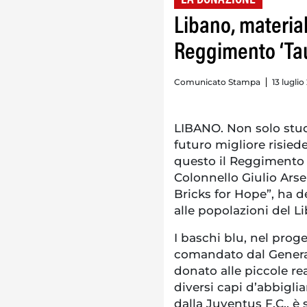
Libano, material
Reggimento ‘Tau
Comunicato Stampa
13 luglio
LIBANO. Non solo stud
futuro migliore risiede
questo il Reggimento 
Colonnello Giulio Ars
Bricks for Hope”, ha 
alle popolazioni del L
I baschi blu, nel prog
comandato dal General
donato alle piccole rea
diversi capi d’abbigli
dalla Juventus F.C., è 