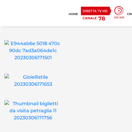
HOME
CR