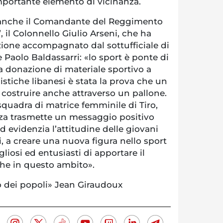
mportante elemento di vicinanza.
e anche il Comandante del Reggimento
, il Colonnello Giulio Arseni, che ha
zione accompagnato dal sottufficiale di
Paolo Baldassarri: «lo sport è ponte di
 la donazione di materiale sportivo a
cistiche libanesi è stata la prova che un
 costruire anche attraverso un pallone.
quadra di matrice femminile di Tiro,
za trasmette un messaggio positivo
d evidenzia l’attitudine delle giovani
 a creare una nuova figura nello sport
liosi ed entusiasti di apportare il
che in questo ambito».
to dei popoli» Jean Giraudoux