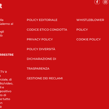
lla
POLICY EDITORIALE
WHISTLEBLOWER
Salerno al
CODICE ETICO CONDOTTA
POLICY
gli
/o
PRIVACY POLICY
COOKIE POLICY
POLICY DIVERSITÀ
ERRESTRE
DICHIARAZIONE DI
TRASPARENZA
LETV è
a
GESTIONE DEI RECLAMI
ziale, di
dio/video,
i e
spositivo
zo di
 e tutto
on
 è