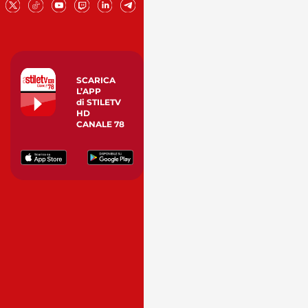
SCARICA
L’APP
di STILETV
HD
CANALE 78