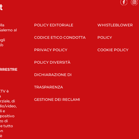
lla
POLICY EDITORIALE
WHISTLEBLOWER
Salerno al
CODICE ETICO CONDOTTA
POLICY
gli
/o
PRIVACY POLICY
COOKIE POLICY
POLICY DIVERSITÀ
ERRESTRE
DICHIARAZIONE DI
TRASPARENZA
LETV è
a
GESTIONE DEI RECLAMI
ziale, di
dio/video,
i e
spositivo
zo di
 e tutto
on
 è