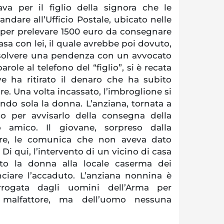
a per il figlio della signora che le
dare all’Ufficio Postale, ubicato nelle
 per prelevare 1500 euro da consegnare
asa con lei, il quale avrebbe poi dovuto,
solvere una pendenza con un avvocato
arole al telefono del “figlio”, si è recata
ove ha ritirato il denaro che ha subito
re. Una volta incassato, l’imbroglione si
ando sola la donna. L’anziana, tornata a
lio per avvisarlo della consegna della
amico. Il giovane, sorpreso dalla
dre, le comunica che non aveva dato
Di qui, l’intervento di un vicino di casa
o la donna alla locale caserma dei
nciare l’accaduto. L’anziana nonnina è
rrogata dagli uomini dell’Arma per
el malfattore, ma dell’uomo nessuna