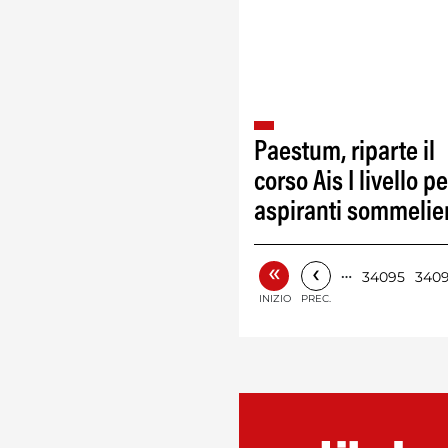
Paestum, riparte il
corso Ais I livello pe
aspiranti sommelie
«
‹
…
34095
340
INIZIO
PREC.