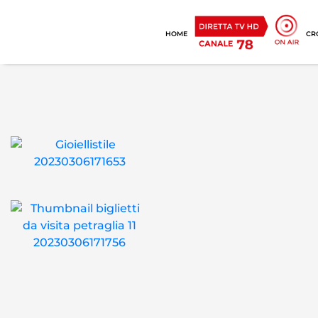
HOME
CR