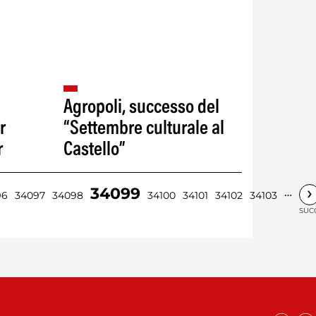
Agropoli, successo del
r
“Settembre culturale al
r
Castello”
›
34099
…
96
34097
34098
34100
34101
34102
34103
SUCC