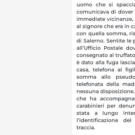
uomo che si spacciav
comunicava di dover an
immediate vicinanze,
al signore che era in c
con quella somma, ri
di Salerno. Sentite le p
all’Ufficio Postale d
consegnato al truffato
è dato alla fuga lasci
casa, telefona al fig
somma allo pseudo 
telefonata della ma
nessuna disposizione. 
che ha accompagnat
carabinieri per denu
stata a lungo inte
l’identificazione d
traccia.