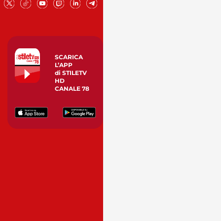
SCARICA
L’APP
di STILETV
HD
CANALE 78