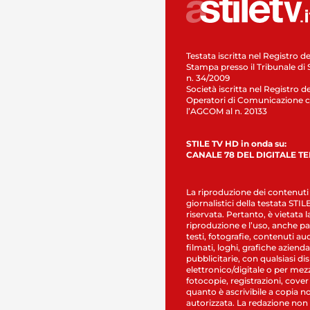
Testata iscritta nel Registro de
Stampa presso il Tribunale di 
n. 34/2009
Società iscritta nel Registro de
Operatori di Comunicazione c
l’AGCOM al n. 20133
STILE TV HD in onda su:
CANALE 78 DEL DIGITALE T
La riproduzione dei contenuti
giornalistici della testata STI
riservata. Pertanto, è vietata l
riproduzione e l’uso, anche par
testi, fotografie, contenuti au
filmati, loghi, grafiche aziendal
pubblicitarie, con qualsiasi di
elettronico/digitale o per mez
fotocopie, registrazioni, cover
quanto è ascrivibile a copia n
autorizzata. La redazione non