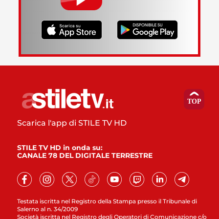
Scarica l'app di STILE TV HD
STILE TV HD in onda su:
CANALE 78 DEL DIGITALE TERRESTRE
Testata iscritta nel Registro della Stampa presso il Tribunale di
Salerno al n. 34/2009
Società iscritta nel Registro degli Operatori di Comunicazione c/o