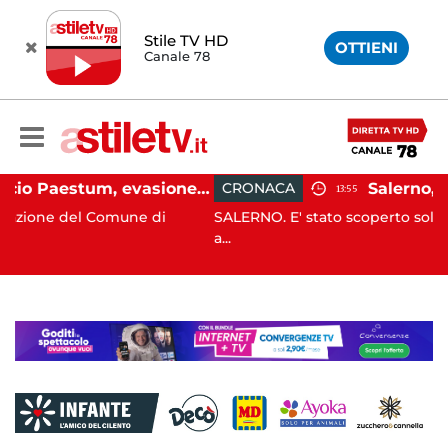
Stile TV HD
OTTIENI
Canale 78
Capaccio Paestum, evasione tassa di soggiorno: scoperte 49 strutture fantasma, elevate 132 sanzioni
CRONACA
13:55
el Comune di
SALERNO. E' stato scoperto solo all'alba, m
a...