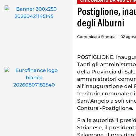
CIRCONDATO DA 400 ETTA
Postiglione, ina
degli Alburni
Comunicato Stampa
02 agost
POSTIGLIONE. Inaugura
Tanti gli amministrator
della Provincia di Sale
amministratori comun
all'inaugurazione del 
territorio comunale di
Sant'Angelo a soli cin
Contursi-Postiglione.
Fra le autorità il pres
Strianese, il preside
Salamone, il president