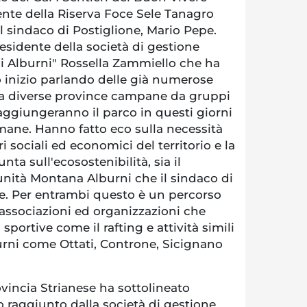
dente della Riserva Foce Sele Tanagro
l sindaco di Postiglione, Mario Pepe.
residente della società di gestione
i Alburni" Rossella Zammiello che ha
 inizio parlando delle già numerose
da diverse province campane da gruppi
aggiungeranno il parco in questi giorni
mane. Hanno fatto eco sulla necessità
tori sociali ed economici del territorio e la
ta sull'ecosostenibilità, sia il
nità Montana Alburni che il sindaco di
e. Per entrambi questo è un percorso
 associazioni ed organizzazioni che
 sportive come il rafting e attività simili
burni come Ottati, Controne, Sicignano
ovincia Strianese ha sottolineato
 raggiunto dalla società di gestione