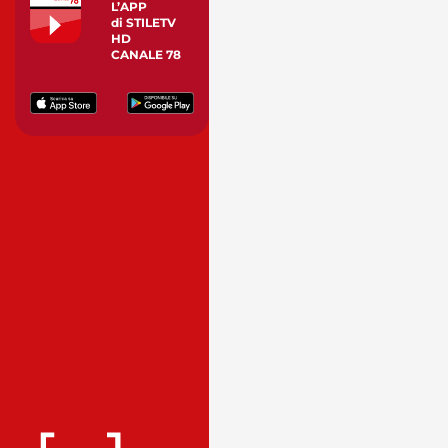
L’APP
di STILETV
HD
CANALE 78