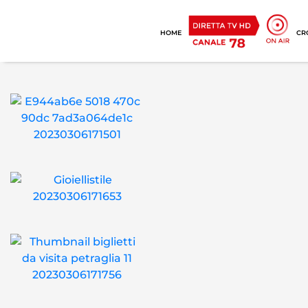
HOME
CR