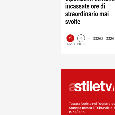
incassate ore di
straordinario mai
svolte
«
‹
…
33263
3326
INIZIO
PREC.
Testata iscritta nel Registro de
Stampa presso il Tribunale di 
n. 34/2009