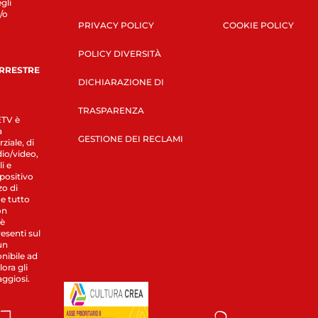
gli
/o
PRIVACY POLICY
COOKIE POLICY
POLICY DIVERSITÀ
ERRESTRE
DICHIARAZIONE DI
TRASPARENZA
LETV è
a
GESTIONE DEI RECLAMI
ziale, di
dio/video,
i e
spositivo
zo di
 e tutto
on
 è
esenti sul
un
nibile ad
ora gli
aggiosi.