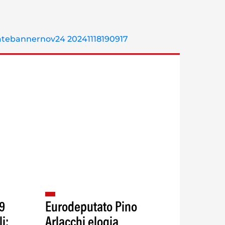
9
Eurodeputato Pino
i:
Arlacchi elogia