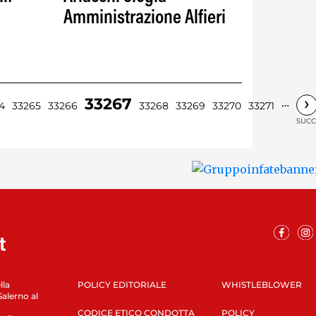
Amministrazione Alfieri
›
33267
…
4
33265
33266
33268
33269
33270
33271
SUCC
lla
POLICY EDITORIALE
WHISTLEBLOWER
Salerno al
CODICE ETICO CONDOTTA
POLICY