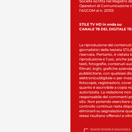
Società iscritta nel Registro de
Operatori di Comunicazione c
l’AGCOM al n. 20133
STILE TV HD in onda su:
CANALE 78 DEL DIGITALE T
La riproduzione dei contenuti
giornalistici della testata STI
riservata. Pertanto, è vietata l
riproduzione e l’uso, anche par
testi, fotografie, contenuti au
filmati, loghi, grafiche aziendal
pubblicitarie, con qualsiasi di
elettronico/digitale o per mez
fotocopie, registrazioni, cover
quanto è ascrivibile a copia n
autorizzata. La redazione non
responsabile dei commenti pr
sito. Non potendo esercitare 
controllo continuo resta dispo
eliminarli su segnalazione qual
stessi risultano offensivi e oltr