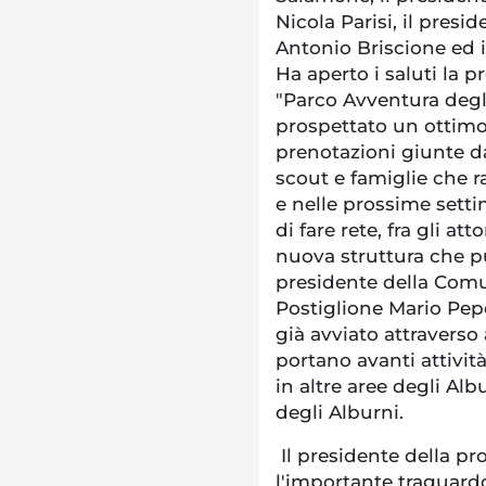
Nicola Parisi, il presi
Antonio Briscione ed i
Ha aperto i saluti la p
"Parco Avventura degl
prospettato un ottimo
prenotazioni giunte 
scout e famiglie che r
e nelle prossime setti
di fare rete, fra gli at
nuova struttura che pun
presidente della Comu
Postiglione Mario Pep
già avviato attraverso
portano avanti attività
in altre aree degli Al
degli Alburni.
Il presidente della pr
l'importante traguardo