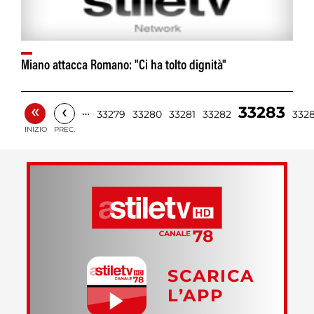
Miano attacca Romano: "Ci ha tolto dignità"
«
‹
33283
…
33279
33280
33281
33282
332
INIZIO
PREC.
SCARICA
L’APP