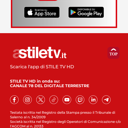
Scarica l'app di STILE TV HD
STILE TV HD in onda su:
CANALE 78 DEL DIGITALE TERRESTRE
Testata iscritta nel Registro della Stampa presso il Tribunale di
Salerno al n. 34/2009
Società iscritta nel Registro degli Operatori di Comunicazione c/o
l’AGCOM al n. 20133