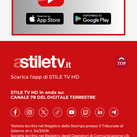
Scarica l'app di STILE TV HD
STILE TV HD in onda su:
CANALE 78 DEL DIGITALE TERRESTRE
Testata iscritta nel Registro della Stampa presso il Tribunale di
Salerno al n. 34/2009
Società iscritta nel Registro degli Operatori di Comunicazione c/o