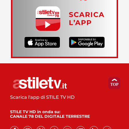
SCARICA
L’APP
Scarica l'app di STILE TV HD
STILE TV HD in onda su:
CANALE 78 DEL DIGITALE TERRESTRE