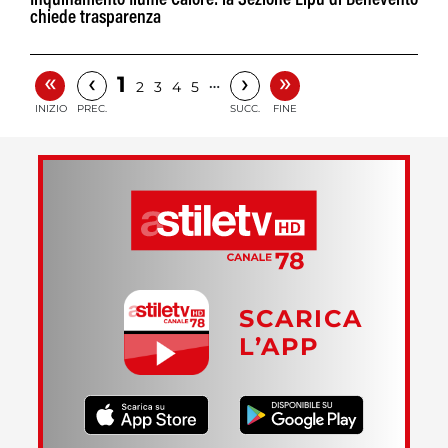
Inquinamento fiume Calore: la Sezione Lipu di Benevento
chiede trasparenza
«
»
‹
›
1
…
2
3
4
5
INIZIO
PREC.
SUCC.
FINE
SCARICA
L’APP