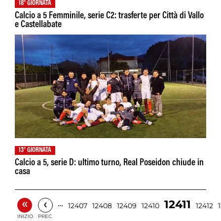
18° GIORNATA
Calcio a 5 Femminile, serie C2: trasferte per Città di Vallo
e Castellabate
13° GIORNATA
Calcio a 5, serie D: ultimo turno, Real Poseidon chiude in
casa
«
‹
12411
…
12407
12408
12409
12410
12412
INIZIO
PREC.