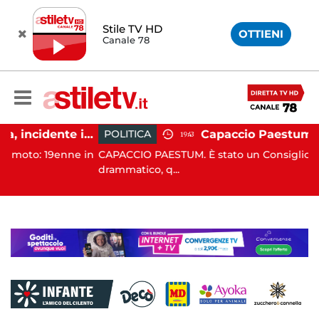
Stile TV HD
OTTIENI
Canale 78
Altavilla Silentina, incidente in moto nella notte: 19enne in prognosi riservata
POLITICA
19:43
9enne in
CAPACCIO PAESTUM. È stato un Consiglio comunale
drammatico, q...