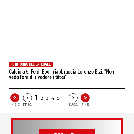
IL RITORNO DEL LATERALE
Calcio a 5, Feldi Eboli riabbraccia Lorenzo Etzi: "Non
vedo l'ora di rivedere i tifosi"
«
»
‹
›
1
…
2
3
4
5
INIZIO
PREC.
SUCC.
FINE