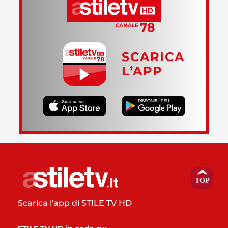
SCARICA
L’APP
Scarica l'app di STILE TV HD