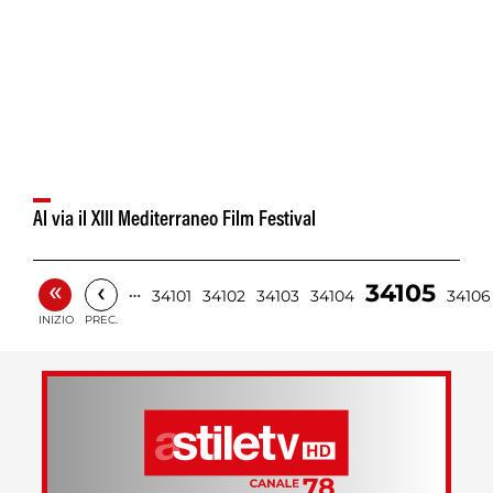
Al via il XIII Mediterraneo Film Festival
«
‹
34105
…
34101
34102
34103
34104
34106
INIZIO
PREC.