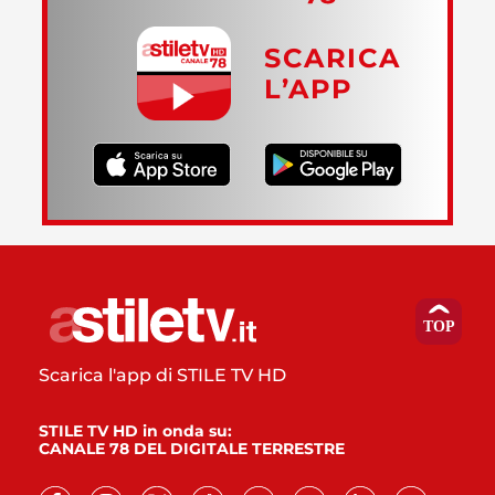
SCARICA
L’APP
Scarica l'app di STILE TV HD
STILE TV HD in onda su:
CANALE 78 DEL DIGITALE TERRESTRE