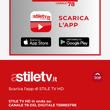
SCARICA
L’APP
Scarica l'app di STILE TV HD
STILE TV HD in onda su:
CANALE 78 DEL DIGITALE TERRESTRE