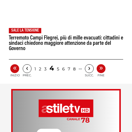
SALE LA TENSIONE
Terremoto Campi Flegrei, più di mille evacuati: cittadini e
sindaci chiedono maggiore attenzione da parte del
Governo
«
»
‹
›
4
…
1
2
3
5
6
7
8
INIZIO
PREC.
SUCC.
FINE