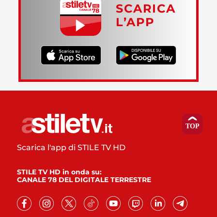
SCARICA
L’APP
Scarica l'app di STILE TV HD
STILE TV HD in onda su:
CANALE 78 DEL DIGITALE TERRESTRE