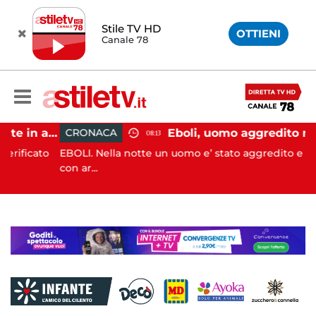
Stile TV HD
OTTIENI
Canale 78
Pontecagnano, incidente in autostrada: 5 giovani feriti
Eboli, uomo aggredito nella notte: indag
CRONACA
08:13
ato
EBOLI. Nella notte un uomo e’ stato aggredito e ferito
con ar...