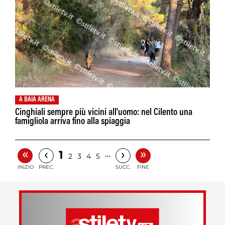
A BAIA ARENA
Cinghiali sempre più vicini all'uomo: nel Cilento una
famigliola arriva fino alla spiaggia
«
»
‹
›
1
…
2
3
4
5
INIZIO
PREC.
SUCC.
FINE