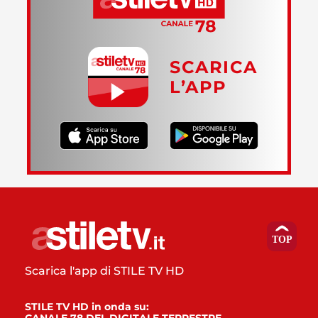
SCARICA
L’APP
Scarica l'app di STILE TV HD
STILE TV HD in onda su: