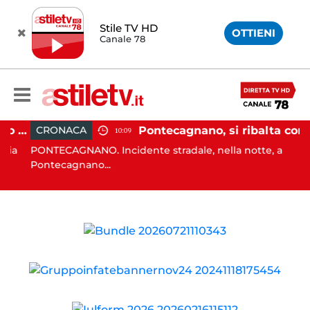
Stile TV HD
OTTIENI
Canale 78
Salerno, ostello sovraffollato nel centro storico: maxi sanzione e trasferimento ospiti
Pontecagnano, si ribalta con l'auto alla rotatoria: giovane ferito
CRONACA
10:09
ia
PONTECAGNANO. Incidente stradale, nella notte, a
Pontecagnano...