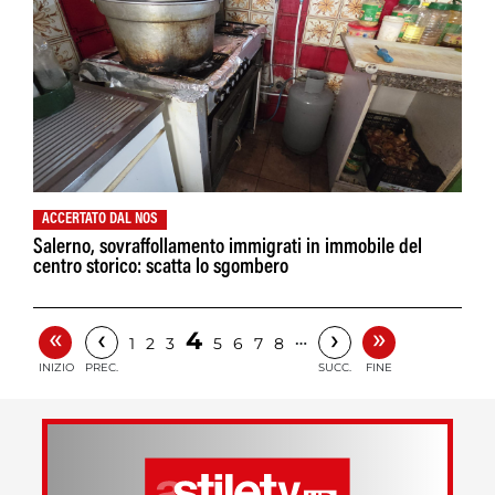
ACCERTATO DAL NOS
Salerno, sovraffollamento immigrati in immobile del
centro storico: scatta lo sgombero
«
»
‹
›
4
…
1
2
3
5
6
7
8
INIZIO
PREC.
SUCC.
FINE