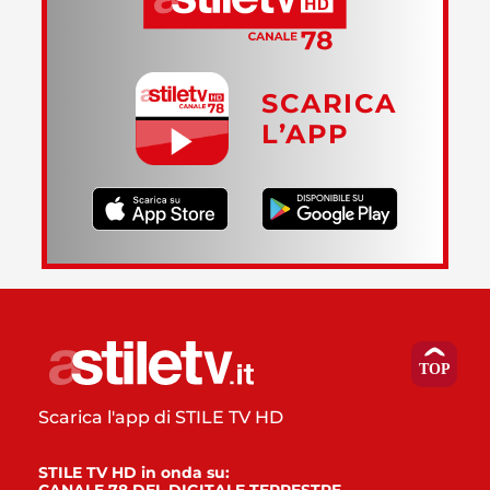
SCARICA
L’APP
Scarica l'app di STILE TV HD
STILE TV HD in onda su: