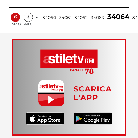
«
‹
34064
…
34060
34061
34062
34063
34
INIZIO
PREC.
SCARICA
L’APP