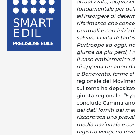
attualizzate, rappres
fondamentale per defin
all’insorgere di deter
riferimento che consen
puntuali e con iniziat
salvare la vita di tanti
Purtroppo ad oggi, no
giunte da più parti, i
il caso emblematico de
di appena un anno dall
e Benevento, ferme al
regionale del Movime
sul tema ha depositato
giunta regionale.
“È p
conclude Cammarano
dei dati forniti dai m
riscontrata una preval
media nazionale e con
registro vengono inves