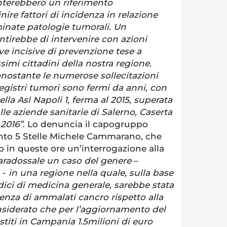
enterebbero un riferimento
ire fattori di incidenza in relazione
minate patologie tumorali. Un
tirebbe di intervenire con azioni
ive incisive di prevenzione tese a
ssimi cittadini della nostra regione.
nostante le numerose sollecitazioni
 registri tumori sono fermi da anni, con
lla Asl Napoli 1, ferma al 2015, superata
e aziende sanitarie di Salerno, Caserta
 2016”
. Lo denuncia il capogruppo
nto 5 Stelle Michele Cammarano, che
 in queste ore un’interrogazione alla
aradossale un caso del genere
–
 -
in una regione nella quale, sulla base
edici di medicina generale, sarebbe stata
enza di ammalati cancro rispetto alla
siderato che per l’aggiornamento del
titi in Campania 1.5milioni di euro