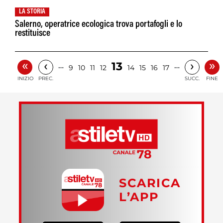
LA STORIA
Salerno, operatrice ecologica trova portafogli e lo
restituisce
«
»
‹
›
13
…
…
9
10
11
12
14
15
16
17
INIZIO
PREC.
SUCC.
FINE
SCARICA
L’APP