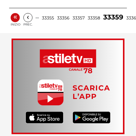
«
‹
33359
…
33355
33356
33357
33358
333
INIZIO
PREC.
SCARICA
L’APP