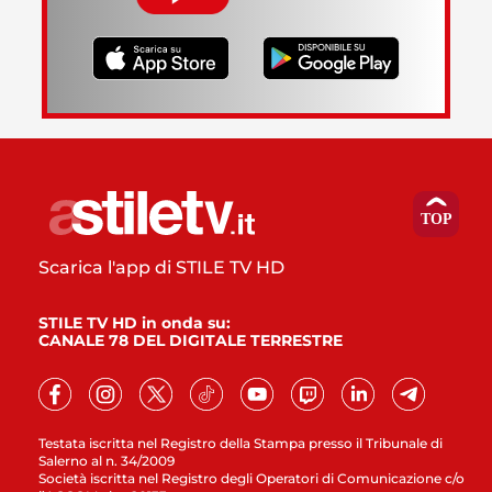
Scarica l'app di STILE TV HD
STILE TV HD in onda su:
CANALE 78 DEL DIGITALE TERRESTRE
Testata iscritta nel Registro della Stampa presso il Tribunale di
Salerno al n. 34/2009
Società iscritta nel Registro degli Operatori di Comunicazione c/o