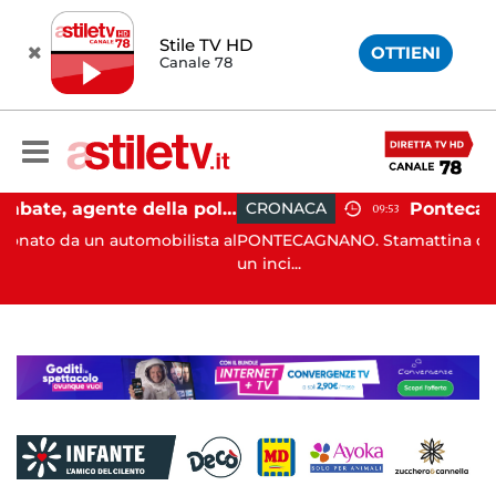
Stile TV HD
OTTIENI
Canale 78
Castellabate, agente della polizia locale aggredito per una multa: turista denunciato
CRONACA
09:53
utomobilista al
PONTECAGNANO. Stamattina dopo le 8:30 si è 
un inci...