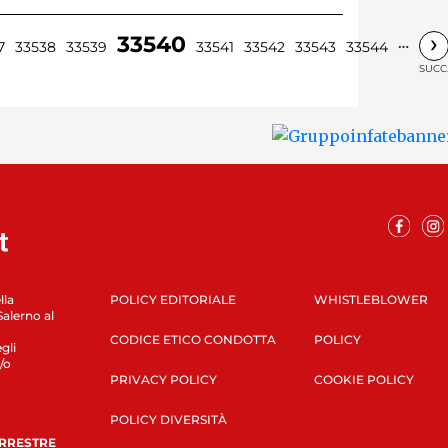
›
33540
…
7
33538
33539
33541
33542
33543
33544
SUCC
lla
POLICY EDITORIALE
WHISTLEBLOWER
Salerno al
CODICE ETICO CONDOTTA
POLICY
gli
/o
PRIVACY POLICY
COOKIE POLICY
POLICY DIVERSITÀ
ERRESTRE