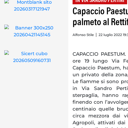
IN VIA SANDRO PERTINI
Capaccio Paest
palmeto al Rettif
Alfonso Stile
22 luglio 2022 19:
CAPACCIO PAESTUM. U
ore 19 lungo Via Fe
Capaccio Paestum, ha
un privato della zona
Le fiamme si sono pr
in Via Sandro Perti
sterpaglia, hanno ra
finendo con l’avvolger
centinaio quelle bru
circa mezzora dai v
Agropoli, attivati dai