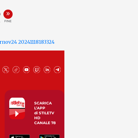
»
.
FINE
SCARICA
L’APP
di STILETV
HD
CANALE 78