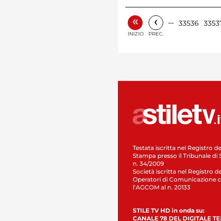
«
‹
…
33536
3353
INIZIO
PREC.
Testata iscritta nel Registro de
Stampa presso il Tribunale di 
n. 34/2009
Società iscritta nel Registro de
Operatori di Comunicazione c
l’AGCOM al n. 20133
STILE TV HD in onda su:
CANALE 78 DEL DIGITALE T