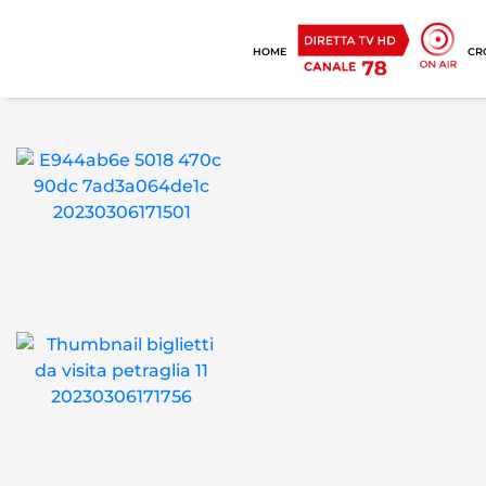
HOME
CR