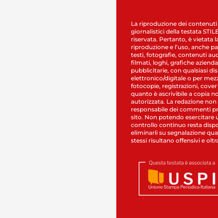
La riproduzione dei contenuti
giornalistici della testata STI
riservata. Pertanto, è vietata l
riproduzione e l’uso, anche par
testi, fotografie, contenuti au
filmati, loghi, grafiche aziendal
pubblicitarie, con qualsiasi di
elettronico/digitale o per mez
fotocopie, registrazioni, cover
quanto è ascrivibile a copia n
autorizzata. La redazione non
responsabile dei commenti pr
sito. Non potendo esercitare 
controllo continuo resta dispo
eliminarli su segnalazione qual
stessi risultano offensivi e oltr