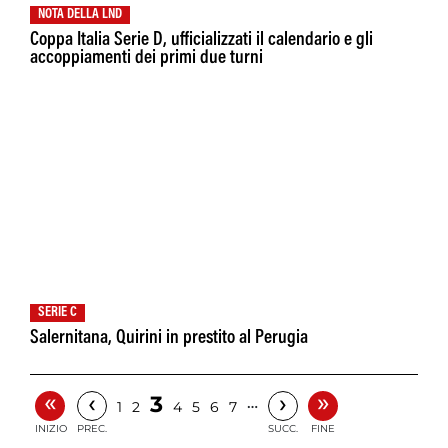
NOTA DELLA LND
Coppa Italia Serie D, ufficializzati il calendario e gli
accoppiamenti dei primi due turni
SERIE C
Salernitana, Quirini in prestito al Perugia
«
»
‹
›
3
…
1
2
4
5
6
7
INIZIO
PREC.
SUCC.
FINE