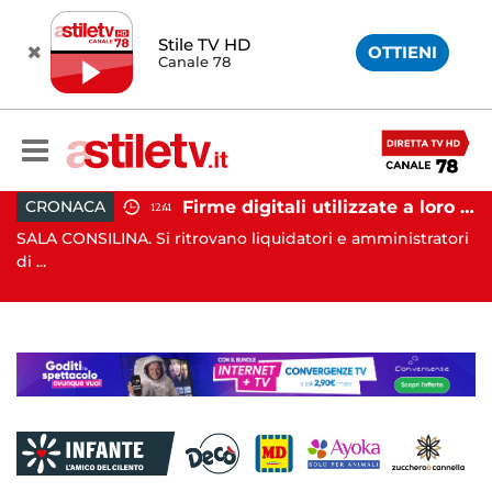
Stile TV HD
OTTIENI
Canale 78
Firme digitali utilizzate a loro insaputa: 9 indagati nel Vallo di Diano
CRONACA
12:41
11:3
. Si ritrovano liquidatori e amministratori
AGROPOLI. Nella no
(SA), ...