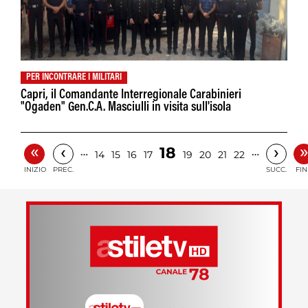
PER INCONTRARE I MILITARI
Capri, il Comandante Interregionale Carabinieri
"Ogaden" Gen.C.A. Masciulli in visita sull'isola
«
‹
›
18
…
…
14
15
16
17
19
20
21
22
INIZIO
PREC.
SUCC.
FIN