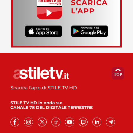
SCARICA
L’APP
Scarica l'app di STILE TV HD
STILE TV HD in onda su:
CANALE 78 DEL DIGITALE TERRESTRE