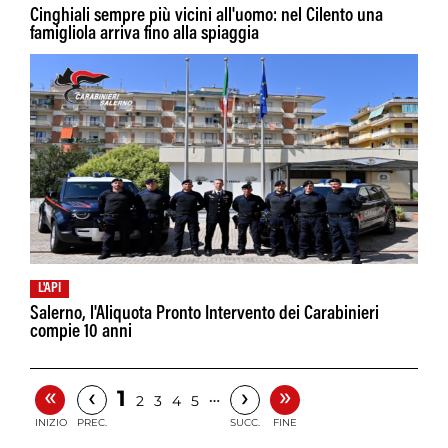
Cinghiali sempre più vicini all'uomo: nel Cilento una
famigliola arriva fino alla spiaggia
L'API
Salerno, l'Aliquota Pronto Intervento dei Carabinieri
compie 10 anni
«
»
‹
›
1
…
2
3
4
5
INIZIO
PREC.
SUCC.
FINE