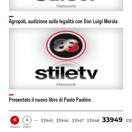
Agropoli, audizione sulla legalità con Don Luigi Merola
Presentato il nuovo libro di Paolo Paolino
«
‹
33949
…
33945
33946
33947
33948
33
INIZIO
PREC.