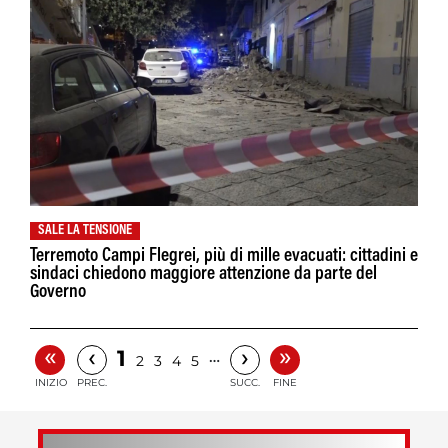
SALE LA TENSIONE
Terremoto Campi Flegrei, più di mille evacuati: cittadini e
sindaci chiedono maggiore attenzione da parte del
Governo
«
»
‹
›
1
…
2
3
4
5
INIZIO
PREC.
SUCC.
FINE