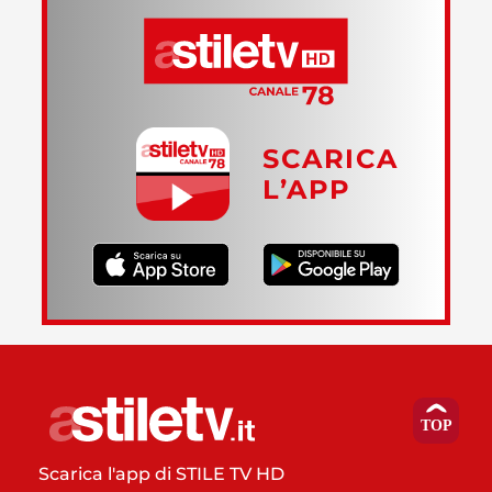
SCARICA
L’APP
Scarica l'app di STILE TV HD