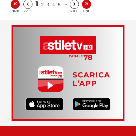
«
»
‹
›
1
…
2
3
4
5
INIZIO
PREC.
SUCC.
FINE
SCARICA
L’APP