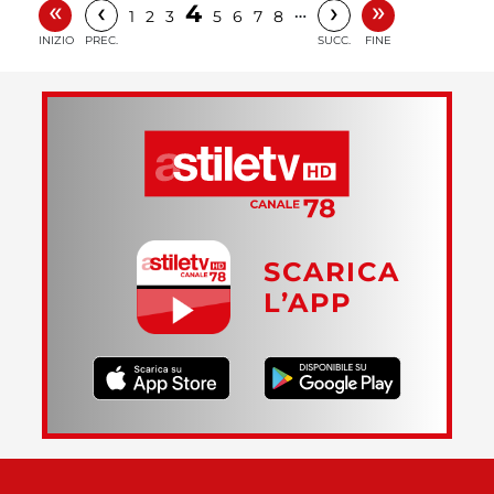
«
»
‹
›
4
…
1
2
3
5
6
7
8
INIZIO
PREC.
SUCC.
FINE
SCARICA
L’APP