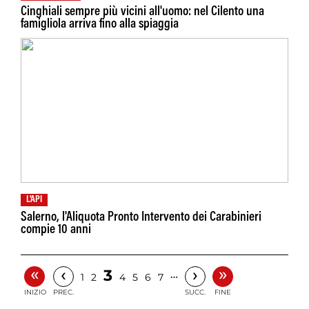
Cinghiali sempre più vicini all'uomo: nel Cilento una
famigliola arriva fino alla spiaggia
L'API
Salerno, l'Aliquota Pronto Intervento dei Carabinieri
compie 10 anni
«
»
‹
›
3
…
1
2
4
5
6
7
INIZIO
PREC.
SUCC.
FINE