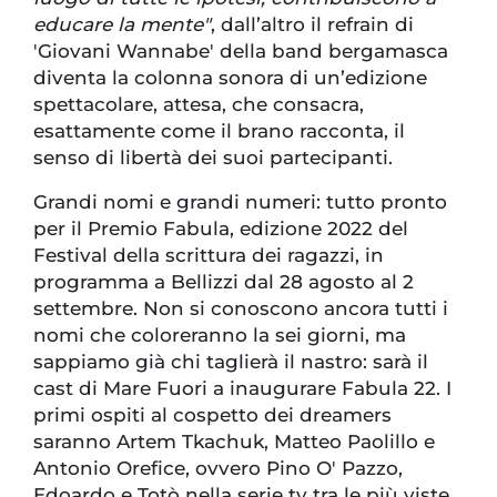
educare la mente"
, dall’altro il refrain di
'Giovani Wannabe' della band bergamasca
diventa la colonna sonora di un’edizione
spettacolare, attesa, che consacra,
esattamente come il brano racconta, il
senso di libertà dei suoi partecipanti.
Grandi nomi e grandi numeri: tutto pronto
per il Premio Fabula, edizione 2022 del
Festival della scrittura dei ragazzi, in
programma a Bellizzi dal 28 agosto al 2
settembre. Non si conoscono ancora tutti i
nomi che coloreranno la sei giorni, ma
sappiamo già chi taglierà il nastro: sarà il
cast di Mare Fuori a inaugurare Fabula 22. I
primi ospiti al cospetto dei dreamers
saranno Artem Tkachuk, Matteo Paolillo e
Antonio Orefice, ovvero Pino O' Pazzo,
Edoardo e Totò nella serie tv tra le più viste.