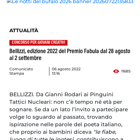
ATTUALITÀ
CONCORSO PER GIOVANI CREATIVI
Bellizzi, edizione 2022 del Premio Fabula dal 28 agosto
al 2 settembre
Comunicato
06 agosto 2022
11685
Stampa
13:16
BELLIZZI. Da Gianni Rodari ai Pinguini
Tattici Nucleari: non c’è tempo né età per
sognare. Se da un lato l’invito a partecipare
volge lo sguardo al passato, trovando
ispirazione nelle parole del poeta italiano,
che proprio ai bambini diceva
"le fiabe,
luogo di tutte le ipotesi, contribuiscono a