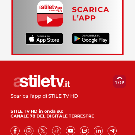
SCARICA
L’APP
Scarica l'app di STILE TV HD
STILE TV HD in onda su:
CANALE 78 DEL DIGITALE TERRESTRE