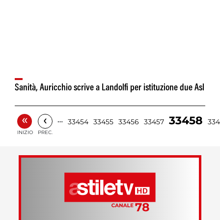
Sanità, Auricchio scrive a Landolfi per istituzione due Asl
«
‹
33458
…
33454
33455
33456
33457
33
INIZIO
PREC.