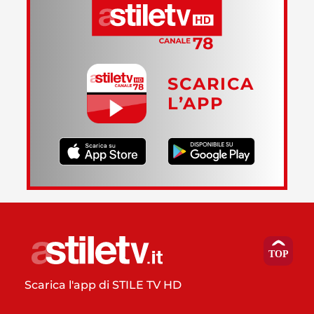
SCARICA
L’APP
Scarica l'app di STILE TV HD