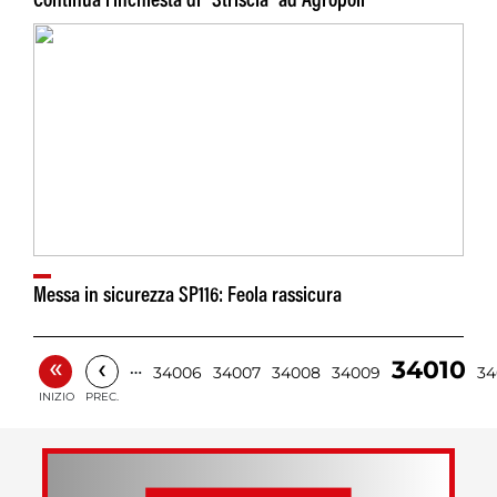
Continua l'inchiesta di "Striscia" ad Agropoli
Messa in sicurezza SP116: Feola rassicura
«
‹
34010
…
34006
34007
34008
34009
34
INIZIO
PREC.