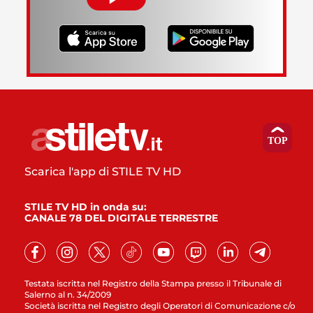
Scarica l'app di STILE TV HD
STILE TV HD in onda su:
CANALE 78 DEL DIGITALE TERRESTRE
Testata iscritta nel Registro della Stampa presso il Tribunale di
Salerno al n. 34/2009
Società iscritta nel Registro degli Operatori di Comunicazione c/o