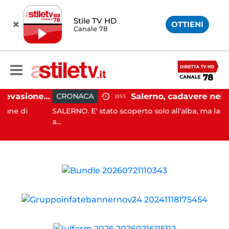
Stile TV HD
OTTIENI
Canale 78
Capaccio Paestum, evasione tassa di soggiorno: scoperte 49 strutture fantasma, elevate 132 sanzioni
CRONACA
13:55
di
SALERNO. E' stato scoperto solo all'alba, ma la sua mo
a...