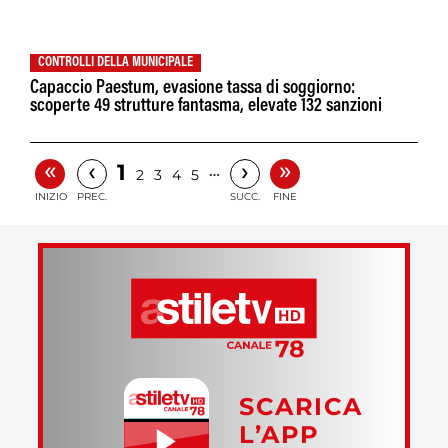
CONTROLLI DELLA MUNICIPALE
Capaccio Paestum, evasione tassa di soggiorno:
scoperte 49 strutture fantasma, elevate 132 sanzioni
«
»
‹
›
1
…
2
3
4
5
INIZIO
PREC.
SUCC.
FINE
SCARICA
L’APP