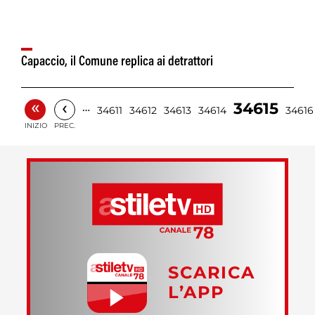
Capaccio, il Comune replica ai detrattori
«
‹
34615
…
34611
34612
34613
34614
34616
INIZIO
PREC.
SCARICA
L’APP