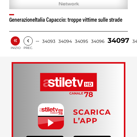
GenerazioneItalia Capaccio: troppe vittime sulle strade
«
‹
34097
…
34093
34094
34095
34096
3
INIZIO
PREC.
SCARICA
L’APP