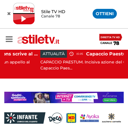
Stile TV HD
OTTIENI
Canale 78
Paestum, Codacons scrive al ministro Giuli: "Rilanciare scavi dell'Anfiteatro nell'area archeologica"
ATTUALITÀ
15:05
o al
CAPACCIO PAESTUM. Incisiva azione del Comune di
Capaccio Paes...