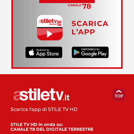
SCARICA
L’APP
Scarica l'app di STILE TV HD
STILE TV HD in onda su:
CANALE 78 DEL DIGITALE TERRESTRE