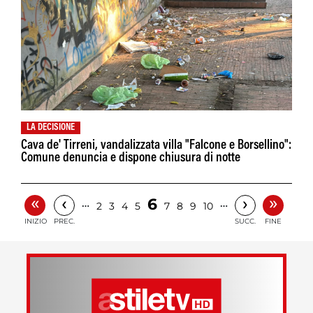
LA DECISIONE
Cava de' Tirreni, vandalizzata villa "Falcone e Borsellino":
Comune denuncia e dispone chiusura di notte
«
»
‹
›
6
…
…
2
3
4
5
7
8
9
10
INIZIO
PREC.
SUCC.
FINE