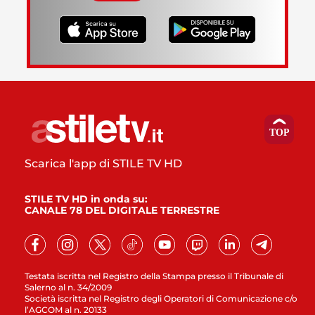
Scarica l'app di STILE TV HD
STILE TV HD in onda su:
CANALE 78 DEL DIGITALE TERRESTRE
Testata iscritta nel Registro della Stampa presso il Tribunale di
Salerno al n. 34/2009
Società iscritta nel Registro degli Operatori di Comunicazione c/o
l’AGCOM al n. 20133