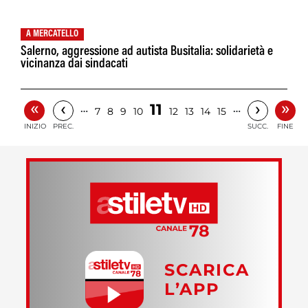
A MERCATELLO
Salerno, aggressione ad autista Busitalia: solidarietà e
vicinanza dai sindacati
«
»
‹
›
11
…
…
7
8
9
10
12
13
14
15
INIZIO
PREC.
SUCC.
FINE
SCARICA
L’APP