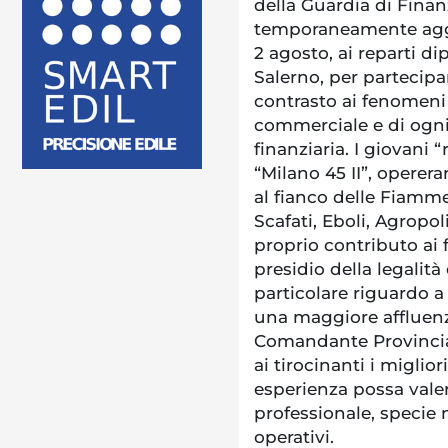
della Guardia di Finanz
temporaneamente aggre
2 agosto, ai reparti d
Salerno, per partecipar
contrasto ai fenomeni 
commerciale e di ogni
finanziaria. I giovani 
“Milano 45 II”, opere
al fianco delle Fiamm
Scafati, Eboli, Agropol
proprio contributo ai f
presidio della legalità 
particolare riguardo a 
una maggiore affluenza t
Comandante Provincial
ai tirocinanti i miglio
esperienza possa valer
professionale, specie 
operativi.