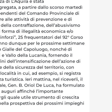
a di L’Aquila è stata
gata, a partire dallo scorso martedì
ipendenti del Comando Provinciale di
e alle attività di prevenzione e di
della contraffazione, dell’abusivismo
 forma di illegalità economica e/o
“rinforzi”, 25 frequentatori del 92° Corso
ranno dunque per le prossime settimane
e Gialle del Capoluogo, nonché di
i e Vallo della Lucania, fornendo il
ini dell’intensificazione dell’azione di
e della sicurezza del territorio, con
località in cui, ad esempio, si registra
uristica. Ieri mattina, nel riceverli, il
e, Gen. B. Oriol De Luca, ha formulato
ri auguri affinché l’importante
gli quale utile strumento di crescita
nella prospettiva dei prossimi impieghi