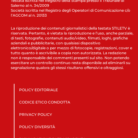
Testata iscritta nel Registro della Stampa presso il Tribunale di
Salerno al n. 34/2009
Società iscritta nel Registro degli Operatori di Comunicazione c/o
l’AGCOM al n. 20133
La riproduzione dei contenuti giornalistici della testata STILETV è
riservata. Pertanto, è vietata la riproduzione e l’uso, anche parziale,
di testi, fotografie, contenuti audio/video, filmati, loghi, grafiche
aziendali e pubblicitarie, con qualsiasi dispositivo
elettronico/digitale o per mezzo di fotocopie, registrazioni, cover e
tutto quanto è ascrivibile a copia non autorizzata. La redazione
non è responsabile dei commenti presenti sul sito. Non potendo
esercitare un controllo continuo resta disponibile ad eliminarli su
segnalazione qualora gli stessi risultano offensivi e oltraggiosi.
POLICY EDITORIALE
CODICE ETICO CONDOTTA
PRIVACY POLICY
POLICY DIVERSITÀ