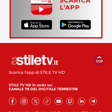
SCARICA
L’APP
Scarica l'app di STILE TV HD
STILE TV HD in onda su:
CANALE 78 DEL DIGITALE TERRESTRE