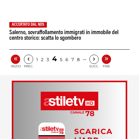
ACCERTATO DAL NOS
Salerno, sovraffollamento immigrati in immobile del
centro storico: scatta lo sgombero
«
»
‹
›
4
…
1
2
3
5
6
7
8
INIZIO
PREC.
SUCC.
FINE
SCARICA