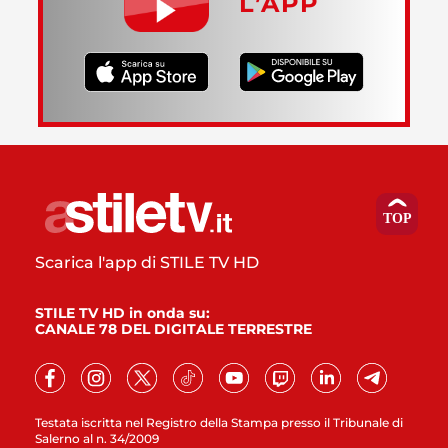
L’APP
Scarica l'app di STILE TV HD
STILE TV HD in onda su:
CANALE 78 DEL DIGITALE TERRESTRE
Testata iscritta nel Registro della Stampa presso il Tribunale di
Salerno al n. 34/2009