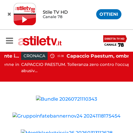
Stile TV HD
OTTIENI
Canale 78
Altavilla Silentina, incidente in moto nella notte: 19enne in prognosi riservata
CRONACA
15:38
ne in
CAPACCIO PAESTUM. Tolleranza zero contro l'occupazio
abusiv...