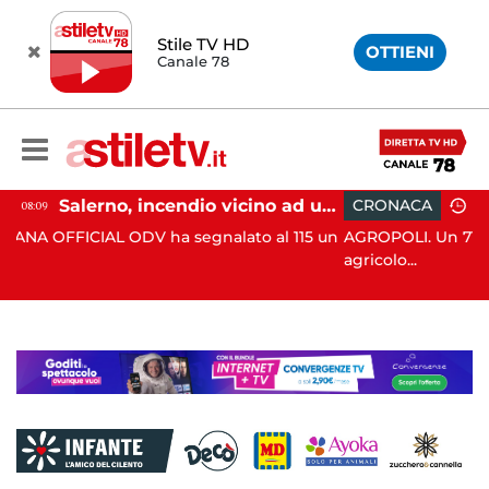
Stile TV HD
OTTIENI
Canale 78
Salerno, incendio vicino ad un traliccio: tempestivi i soccorsi
CRONACA
15:35
 segnalato al 115 un
AGROPOLI. Un 71enne ha perso la vita i
agricolo...