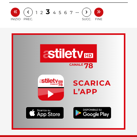
«
»
‹
›
3
…
1
2
4
5
6
7
INIZIO
PREC.
SUCC.
FINE
SCARICA
L’APP