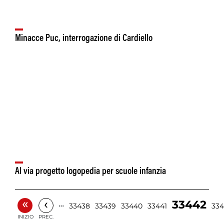
Minacce Puc, interrogazione di Cardiello
Al via progetto logopedia per scuole infanzia
«
‹
33442
…
33438
33439
33440
33441
33
INIZIO
PREC.