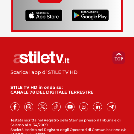
Scarica l'app di STILE TV HD
STILE TV HD in onda su:
CANALE 78 DEL DIGITALE TERRESTRE
Testata iscritta nel Registro della Stampa presso il Tribunale di
Salerno al n. 34/2009
Società iscritta nel Registro degli Operatori di Comunicazione c/o