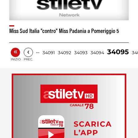
Miss Sud Italia "contro" Miss Padania a Pomeriggio 5
«
‹
34095
…
34091
34092
34093
34094
34
INIZIO
PREC.
SCARICA
L’APP